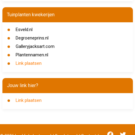
Tuinplanten kwekerijen
Esveld.nl
Degroeneprins.nl
Galleryjacksart.com
Plantennamen.nl
Link plaatsen
Jouw link hier?
Link plaatsen