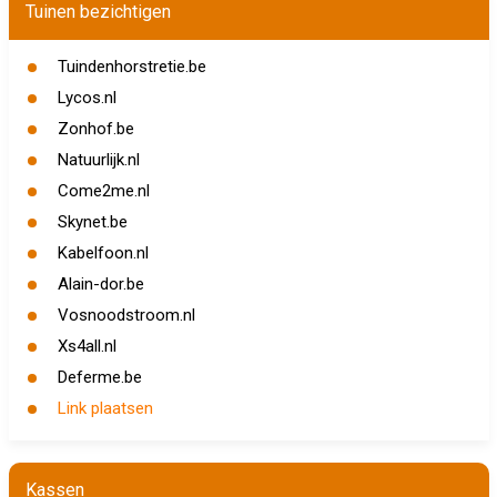
Tuinen bezichtigen
Tuindenhorstretie.be
Lycos.nl
Zonhof.be
Natuurlijk.nl
Come2me.nl
Skynet.be
Kabelfoon.nl
Alain-dor.be
Vosnoodstroom.nl
Xs4all.nl
Deferme.be
Link plaatsen
Kassen