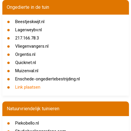
Ongedierte in de tuin
Beestjeskwijt.nl
Lagerweybv.nl
217.166.78.3
Vliegenvangers.nl
Orgentis.nl
Quicknet.nl
Muizenval.nl
Enschede-ongediertebestrijding.nl
Link plaatsen
Natuurvriendelijk tuinieren
Piekobello.nl