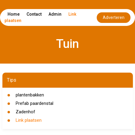
Home
Contact
Admin
Link
Adverteren
plaatsen
Tuin
Tips
plantenbakken
Prefab paardenstal
Zadenhof
Link plaatsen