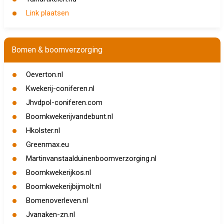
Link plaatsen
Bomen & boomverzorging
Oeverton.nl
Kwekerij-coniferen.nl
Jhvdpol-coniferen.com
Boomkwekerijvandebunt.nl
Hkolster.nl
Greenmax.eu
Martinvanstaalduinenboomverzorging.nl
Boomkwekerijkos.nl
Boomkwekerijbijmolt.nl
Bomenoverleven.nl
Jvanaken-zn.nl